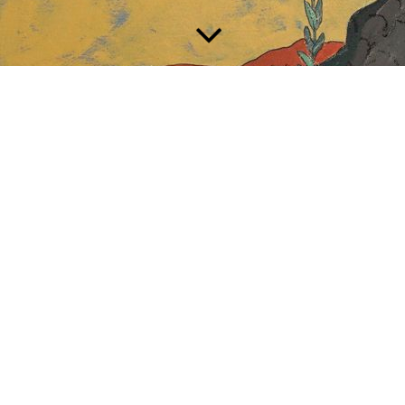
Foto: Brouczek
Ulrich Hartig
geb. 1952, freischaffender Künstler, lebt und arbeitet in Sinzing
bei Regensburg.
Die bereits frühe Vorliebe für die bildende Kunst wurde
zunächst zu Gunsten anderer Interessen zurückgestellt. Ab 1988
erfolgte eine intensive Beschäftigung mit der Malerei als
Autodidakt, nachdem lange Zeit die Fotografie im Zentrum
schöpferischer Tätigkeit stand.